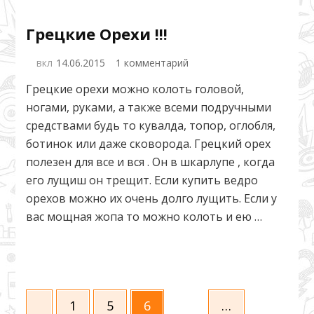
Грецкие Орехи !!!
к
вкл
14.06.2015
1 комментарий
записи
Грецкие орехи можно колоть головой,
Грецкие
ногами, руками, а также всеми подручными
Орехи
!!!
средствами будь то кувалда, топор, оглобля,
ботинок или даже сковорода. Грецкий орех
полезен для все и вся . Он в шкарлупе , когда
его лущиш он трещит. Если купить ведро
орехов можно их очень долго лущить. Если у
вас мощная жопа то можно колоть и ею …
Пагинация
Страница
Страница
Страница
1
5
6
…