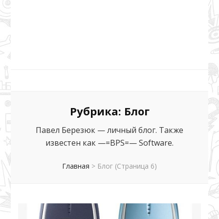
—=BPS=—
Павел Березюк — блог, программы, AdFilter, погода, фото
Смелы и Ротмистровки и многое другое
Blog
Рубрика:
Блог
Павел Березюк — личный блог. Также
известен как —=BPS=— Software.
Главная
>
Блог
(Страница 6)