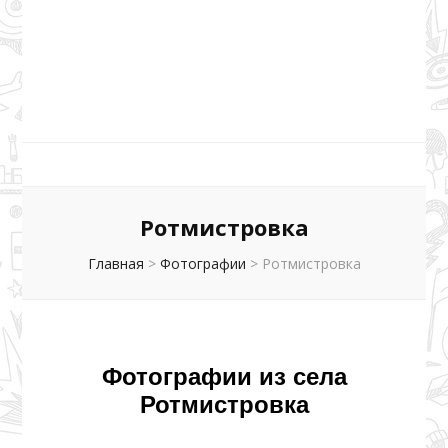
—=BPS=—
Павел Березюк — блог, программы, AdFilter, погода, фото
Смелы и Ротмистровки и многое другое
Blog
Ротмистровка
Главная
>
Фотографии
>
Ротмистровка
Фотографии из села
Ротмистровка