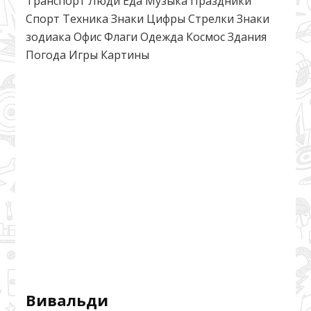
Транспорт Люди Еда Музыка Праздники
ВК
Спорт Техника Знаки Цифры Стрелки Знаки
2015
зодиака Офис Флаги Одежда Космос Здания
Погода Игры Картины
Вивальди