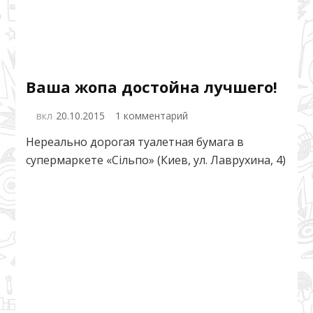
Ваша жопа достойна лучшего!
к
вкл
20.10.2015
1 комментарий
записи
Нереально дорогая туалетная бумага в
Ваша
супермаркете «Сільпо» (Киев, ул. Лаврухина, 4)
жопа
достойна
лучшего!