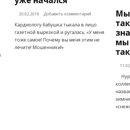
уже начался
Мы 
к
20.02.2016
Добавить комментарий
записи
так
Кардиологу бабушка тыкала в лицо
Зомби-
зна
газетной вырезкой и ругалась: «У меня
апокалипсис
уже
мы 
тоже самое! Почему вы меня этим не
начался
лечите! Мошенники!»
и
так
б
11.0
Hypog
колле
назва
зимни
«снеж