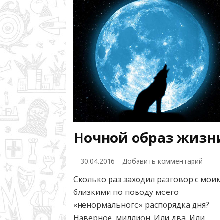
Ночной образ жизн
к
30.04.2016
Добавить комментарий
запи
Сколько раз заходил разговор с мои
Ночн
близкими по поводу моего
обра
жизн
«ненормального» распорядка дня?
Наверное, миллион. Или два. Или