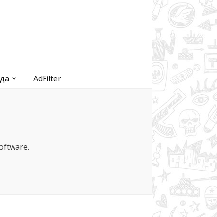
да
AdFilter
ftware.