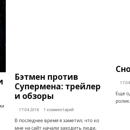
Сн
Бэтмен против
и
17.0
Супермена: трейлер
Еще о
и обзоры
ролик
си
ми
ой
к
17.04.2016
1 комментарий
з
записи
и
В последнее время я заметил, что ко
Бэтмен
мне на сайт начали заходить люди,
против