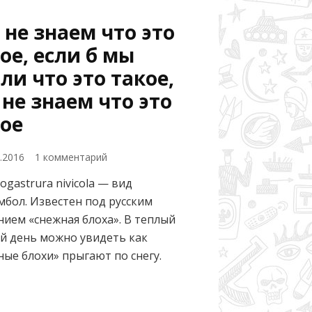
не знаем что это
ое, если б мы
ли что это такое,
не знаем что это
ое
к
2.2016
1 комментарий
записи
astrura nivicola — вид
Мы
мбол. Известен под русским
не
знаем
нием «снежная блоха». В теплый
что
й день можно увидеть как
это
ные блохи» прыгают по снегу.
такое,
если
б
мы