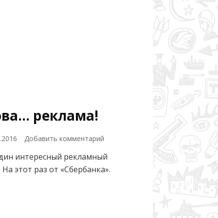
ова… реклама!
к
4.2016
Добавить комментарий
записи
дин интересный рекламный
Снова…
. На этот раз от «Сбербанка».
реклама!