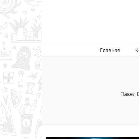
—=BPS=— 
Павел Березюк — блог, программы, AdFilter, пог
Главная
К
Павел 