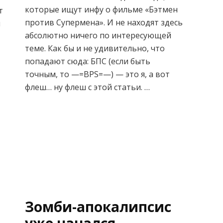
Супермена:
которые ищут инфу о фильме «Бэтмен
т
трейлер
против Супермена». И не находят здесь
м
и
абсолютно ничего по интересующей
обзоры
теме. Как бы и не удивительно, что
попадают сюда: БПС (если быть
точным, то —=BPS=—) — это я, а вот
флеш… ну флеш с этой статьи. …
Зомби-апокалипсис