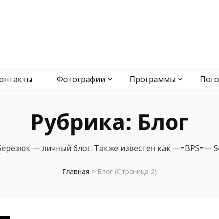
Blog
ода, фото Смелы и Ротмистровки и многое другое
онтакты
Фотографии
Программы
Пого
Рубрика:
Блог
Березюк — личный блог. Также известен как —=BPS=— So
Главная
>
Блог
(Страница 2)